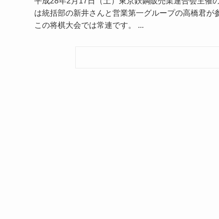
平成28年2月17日（土）東京鉄鋼販売業連合会主催
は統括部の新井さんと営業第一グループの高橋君が参
この将棋大会では常連です。 ...